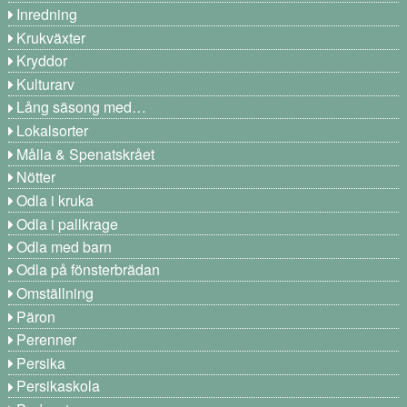
Inredning
Krukväxter
Kryddor
Kulturarv
Lång säsong med…
Lokalsorter
Målla & Spenatskrået
Nötter
Odla i kruka
Odla i pallkrage
Odla med barn
Odla på fönsterbrädan
Omställning
Päron
Perenner
Persika
Persikaskola