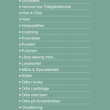
Grönsaker
Hemma hos Trädgårdstrollet
Hiss & Diss
Höst
Inköpsställen
Inredning
Krukväxter
Kryddor
Kulturarv
Lång säsong med…
Lokalsorter
Målla & Spenatskrået
Nötter
Odla i kruka
Odla i pallkrage
Odla med barn
Odla på fönsterbrädan
Omställning