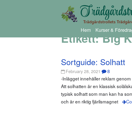
Hem
Kurser & Föredra
Etikett:
Big 
Sortguide: Solhatt
8
February 28, 2021
-Inlägget innehåller reklam geno
Att solhatten är en klassisk soläl
typisk solhatt som man kan ha so
och är en riktig fjärilsmagnet
Co