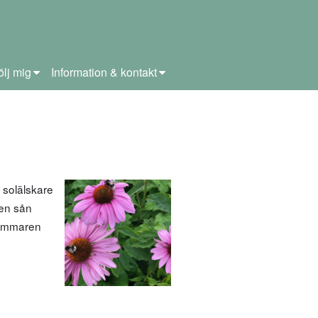
ölj mig
Information & kontakt
 solälskare
 en sån
sommaren