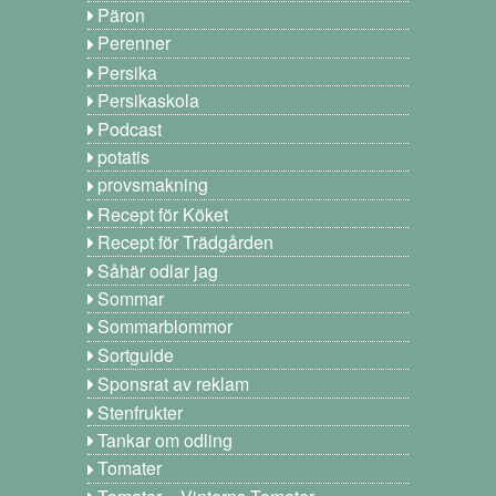
Päron
Perenner
Persika
Persikaskola
Podcast
potatis
provsmakning
Recept för Köket
Recept för Trädgården
Såhär odlar jag
Sommar
Sommarblommor
Sortguide
Sponsrat av reklam
Stenfrukter
Tankar om odling
Tomater