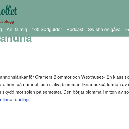
g
Anlita mig
100 Sortguider
Podcast
Swisha en gåva
F
Kahuna
m annonslänkar för Cramers Blommor och Wexthuset– En klassisk
skare hörs på namnet, och själva blomman liknar också formen av
m skydd mot solen på semester. Den börjar blomma i mitten av 
ntinue reading