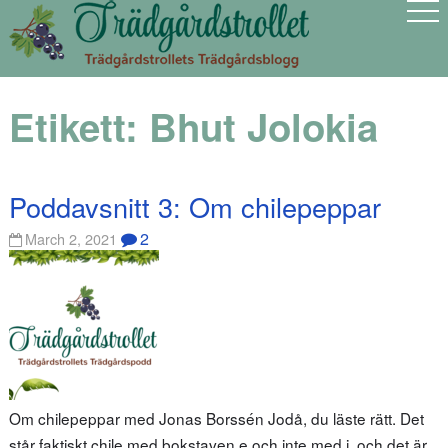
Etikett:
Bhut Jolokia
Poddavsnitt 3: Om chilepeppar
2
March 2, 2021
Om chilepeppar med Jonas Borssén Jodå, du läste rätt. Det
står faktiskt chile med bokstaven e och inte med i, och det är