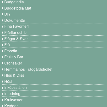
Budgetodla
Budgetodla Mat
DIY
Dokumentär
Fina Favoriter!
Fjärilar och bin
Frågor & Svar
Frö
Fröodla
Frukt & Bär
Grönsaker
Hemma hos Trädgårdstrollet
Hiss & Diss
Höst
Inköpsställen
Inredning
Krukväxter
Kryddor