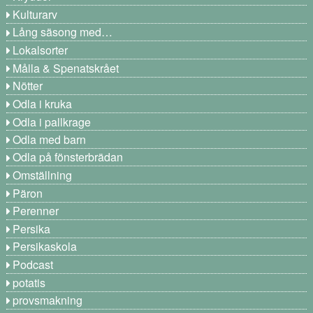
Kulturarv
Lång säsong med…
Lokalsorter
Målla & Spenatskrået
Nötter
Odla i kruka
Odla i pallkrage
Odla med barn
Odla på fönsterbrädan
Omställning
Päron
Perenner
Persika
Persikaskola
Podcast
potatis
provsmakning