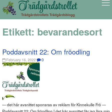
Etikett:
bevarandesort
Poddavsnitt 22: Om fröodling
0
February 16, 2022
— det här avsnittet sponsras av reklam för Kinnekulle Frö —
Poddavsnitt 22: Om fröodling I det här avsnittet får jag lära mig