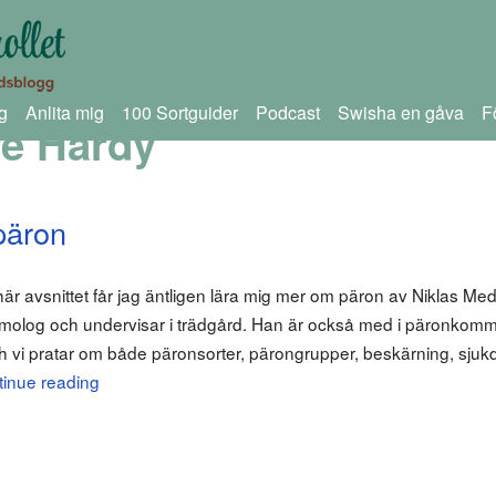
g
Anlita mig
100 Sortguider
Podcast
Swisha en gåva
F
é Hardy
päron
r avsnittet får jag äntligen lära mig mer om päron av Niklas Medi
olog och undervisar i trädgård. Han är också med i päronkommi
 vi pratar om både päronsorter, pärongrupper, beskärning, sju
inue reading