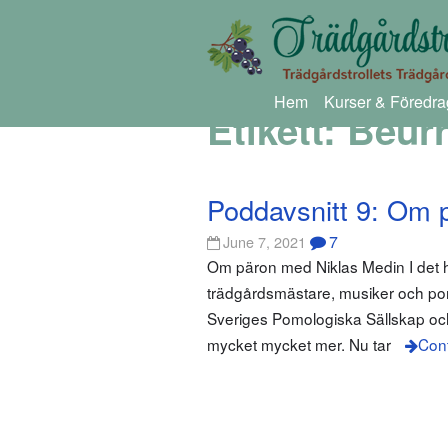
Hem
Kurser & Föredra
Etikett:
Beurr
Poddavsnitt 9: Om 
7
June 7, 2021
Om päron med Niklas Medin I det hä
trädgårdsmästare, musiker och pom
Sveriges Pomologiska Sällskap och
mycket mycket mer. Nu tar
Cont