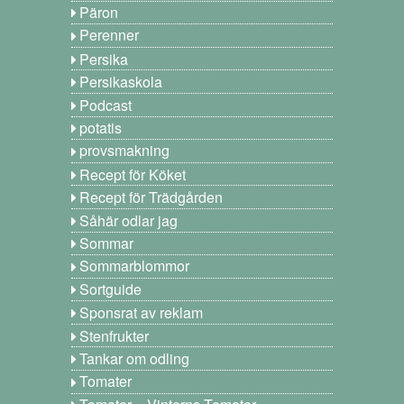
Päron
Perenner
Persika
Persikaskola
Podcast
potatis
provsmakning
Recept för Köket
Recept för Trädgården
Såhär odlar jag
Sommar
Sommarblommor
Sortguide
Sponsrat av reklam
Stenfrukter
Tankar om odling
Tomater