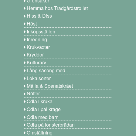
Grönsaker
Hemma hos Trädgårdstrollet
Hiss & Diss
Höst
Inköpsställen
Inredning
Krukväxter
Kryddor
Kulturarv
Lång säsong med…
Lokalsorter
Målla & Spenatskrået
Nötter
Odla i kruka
Odla i pallkrage
Odla med barn
Odla på fönsterbrädan
Omställning