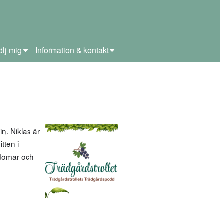
ölj mig
Information & kontakt
n. Niklas är
tten i
kdomar och