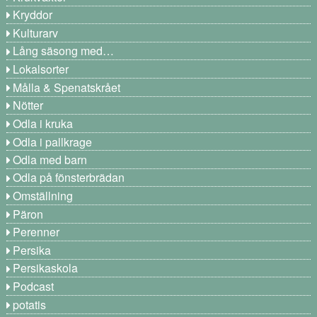
Kryddor
Kulturarv
Lång säsong med…
Lokalsorter
Målla & Spenatskrået
Nötter
Odla i kruka
Odla i pallkrage
Odla med barn
Odla på fönsterbrädan
Omställning
Päron
Perenner
Persika
Persikaskola
Podcast
potatis