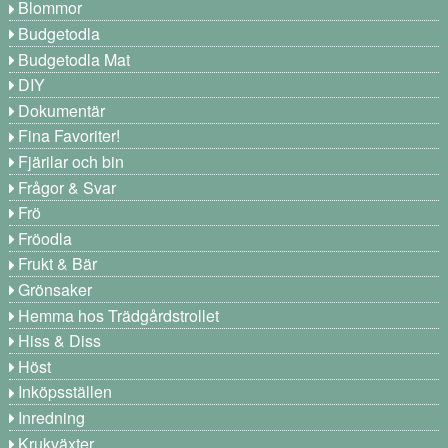
Blommor
Budgetodla
Budgetodla Mat
DIY
Dokumentär
Fina Favoriter!
Fjärilar och bin
Frågor & Svar
Frö
Fröodla
Frukt & Bär
Grönsaker
Hemma hos Trädgårdstrollet
Hiss & Diss
Höst
Inköpsställen
Inredning
Krukväxter