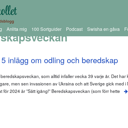
g
Anlita mig
100 Sortguider
Podcast
Swisha en gåva
F
dskapsveckan
5 inlägg om odling och beredskap
beredskapsveckan, som alltid infaller vecka 39 varje år. Det har 
igare, men sen invasionen av Ukraina och att Sverige gick med 
t för 2024 är ”Sätt igång!” Beredskapsveckan (som förr hette