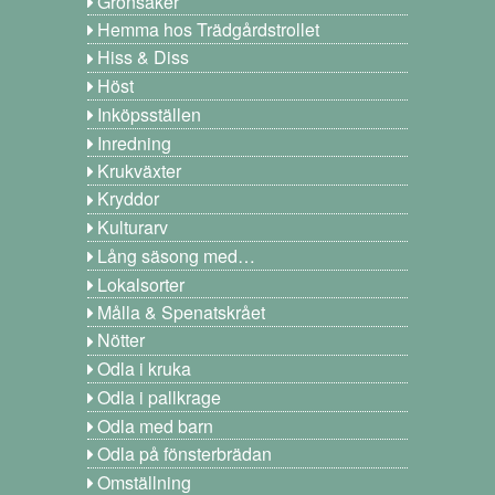
Grönsaker
Hemma hos Trädgårdstrollet
Hiss & Diss
Höst
Inköpsställen
Inredning
Krukväxter
Kryddor
Kulturarv
Lång säsong med…
Lokalsorter
Målla & Spenatskrået
Nötter
Odla i kruka
Odla i pallkrage
Odla med barn
Odla på fönsterbrädan
Omställning