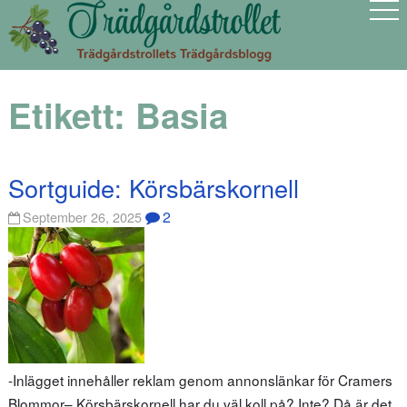
Etikett:
Basia
Sortguide: Körsbärskornell
2
September 26, 2025
-Inlägget innehåller reklam genom annonslänkar för Cramers
Blommor– Körsbärskornell har du väl koll på? Inte? Då är det