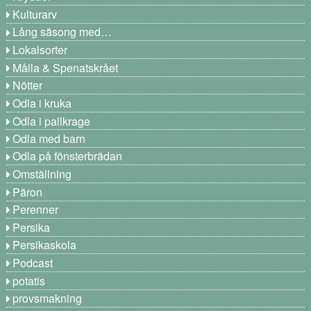
Kulturarv
Lång säsong med…
Lokalsorter
Målla & Spenatskrået
Nötter
Odla i kruka
Odla i pallkrage
Odla med barn
Odla på fönsterbrädan
Omställning
Päron
Perenner
Persika
Persikaskola
Podcast
potatis
provsmakning