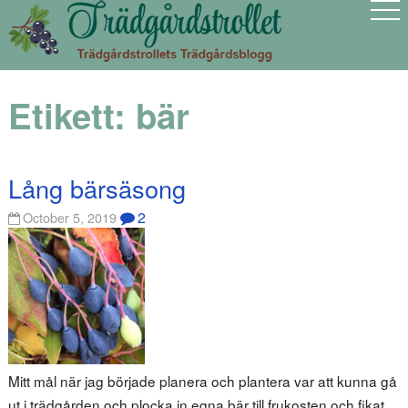
Etikett:
bär
Lång bärsäsong
2
October 5, 2019
Mitt mål när jag började planera och plantera var att kunna gå
ut i trädgården och plocka in egna bär till frukosten och fikat