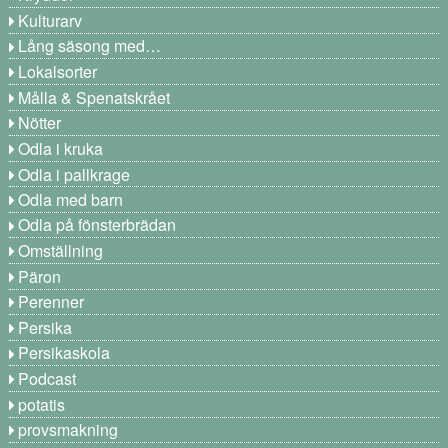
Kulturarv
Lång säsong med…
Lokalsorter
Målla & Spenatskrået
Nötter
Odla i kruka
Odla i pallkrage
Odla med barn
Odla på fönsterbrädan
Omställning
Päron
Perenner
Persika
Persikaskola
Podcast
potatis
provsmakning