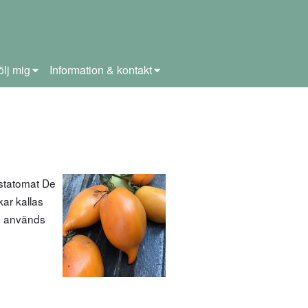
ölj mig
Information & kontakt
statomat De
kar kallas
De används