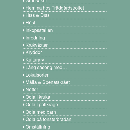
Grönsaker
Hemma hos Trädgårdstrollet
Hiss & Diss
Höst
Inköpsställen
Inredning
Krukväxter
Kryddor
Kulturarv
Lång säsong med…
Lokalsorter
Målla & Spenatskrået
Nötter
Odla i kruka
Odla i pallkrage
Odla med barn
Odla på fönsterbrädan
Omställning