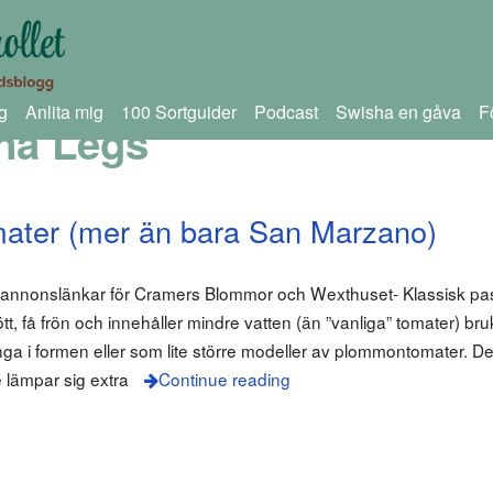
g
Anlita mig
100 Sortguider
Podcast
Swisha en gåva
F
na Legs
mater (mer än bara San Marzano)
m annonslänkar för Cramers Blommor och Wexthuset- Klassisk pa
t, få frön och innehåller mindre vatten (än ”vanliga” tomater) bru
ånga i formen eller som lite större modeller av plommontomater. 
de lämpar sig extra
Continue reading