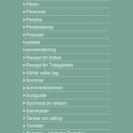
Päron
Perenner
Persika
Persikaskola
Podcast
potatis
provsmakning
Recept för Köket
Recept för Trädgården
Såhär odlar jag
Sommar
Sommarblommor
Sortguide
Sponsrat av reklam
Stenfrukter
Tankar om odling
Tomater