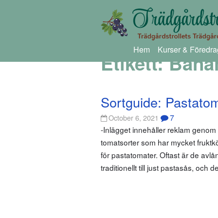
Hem
Kurser & Föredra
Etikett:
Bana
Sortguide: Pastato
7
October 6, 2021
-Inlägget innehåller reklam geno
tomatsorter som har mycket fruktköt
för pastatomater. Oftast är de avl
traditionellt till just pastasås, och 