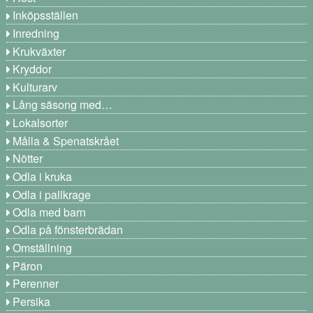
Inköpsställen
Inredning
Krukväxter
Kryddor
Kulturarv
Lång säsong med…
Lokalsorter
Målla & Spenatskrået
Nötter
Odla i kruka
Odla i pallkrage
Odla med barn
Odla på fönsterbrädan
Omställning
Päron
Perenner
Persika