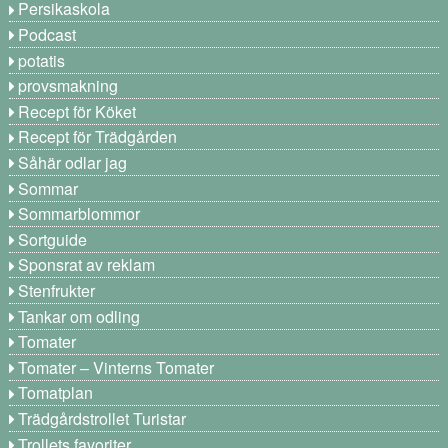
Persikaskola
Podcast
potatis
provsmakning
Recept för Köket
Recept för Trädgården
Såhär odlar jag
Sommar
Sommarblommor
Sortguide
Sponsrat av reklam
Stenfrukter
Tankar om odling
Tomater
Tomater – Vinterns Tomater
Tomatplan
Trädgårdstrollet Turistar
Trollets favoriter