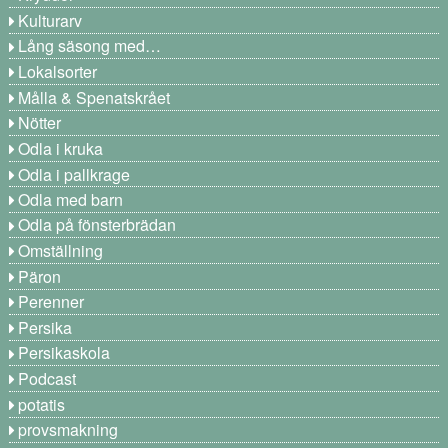
Kulturarv
Lång säsong med…
Lokalsorter
Målla & Spenatskrået
Nötter
Odla i kruka
Odla i pallkrage
Odla med barn
Odla på fönsterbrädan
Omställning
Päron
Perenner
Persika
Persikaskola
Podcast
potatis
provsmakning