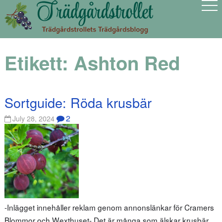
Etikett:
Ashton Red
Sortguide: Röda krusbär
2
July 28, 2024
-Inlägget innehåller reklam genom annonslänkar för Cramers
Blommor och Wexthuset- Det är många som älskar krusbär