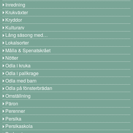
Inredning
Krukväxter
Kryddor
Kulturarv
Lång säsong med…
Lokalsorter
Målla & Spenatskrået
Nötter
Odla i kruka
Odla i pallkrage
Odla med barn
Odla på fönsterbrädan
Omställning
Päron
Perenner
Persika
Persikaskola