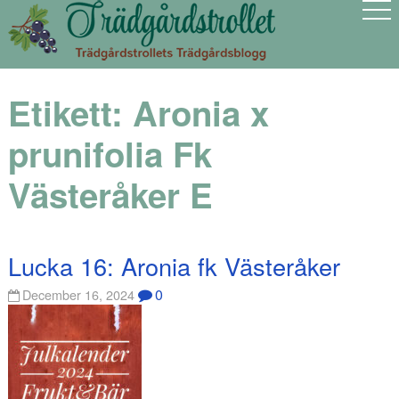
Etikett:
Aronia x
prunifolia Fk
Västeråker E
Lucka 16: Aronia fk Västeråker
0
December 16, 2024