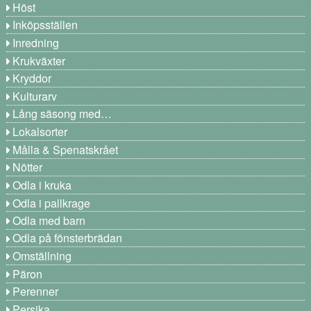
Höst
Inköpsställen
Inredning
Krukväxter
Kryddor
Kulturarv
Lång säsong med…
Lokalsorter
Målla & Spenatskrået
Nötter
Odla i kruka
Odla i pallkrage
Odla med barn
Odla på fönsterbrädan
Omställning
Päron
Perenner
Persika