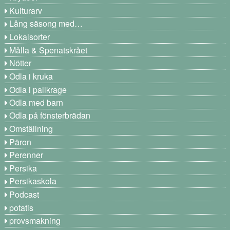
Kulturarv
Lång säsong med…
Lokalsorter
Målla & Spenatskrået
Nötter
Odla i kruka
Odla i pallkrage
Odla med barn
Odla på fönsterbrädan
Omställning
Päron
Perenner
Persika
Persikaskola
Podcast
potatis
provsmakning