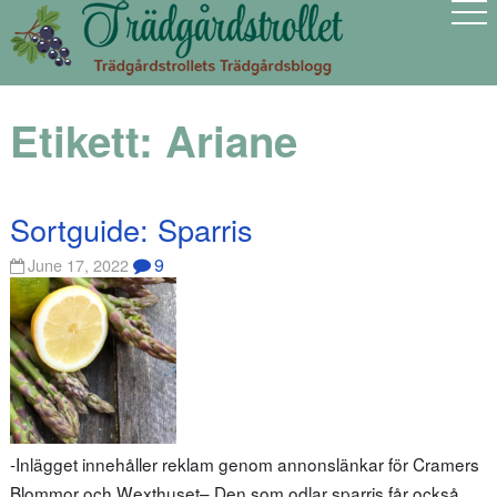
Etikett:
Ariane
Sortguide: Sparris
9
June 17, 2022
-Inlägget innehåller reklam genom annonslänkar för Cramers
Blommor och Wexthuset– Den som odlar sparris får också