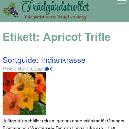
Etikett:
Apricot Trifle
Sortguide: Indiankrasse
0
November 30, 2024
-Inlägget innehåller reklam genom annonslänkar för Cramers
Blommor och Wexthuset– Det kan finnas olika skäl till att