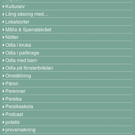
Kulturarv
Lång säsong med…
Lokalsorter
Målla & Spenatskrået
Nötter
Odla i kruka
Odla i pallkrage
Odla med barn
Odla på fönsterbrädan
Omställning
Päron
Perenner
Persika
Persikaskola
Podcast
potatis
provsmakning