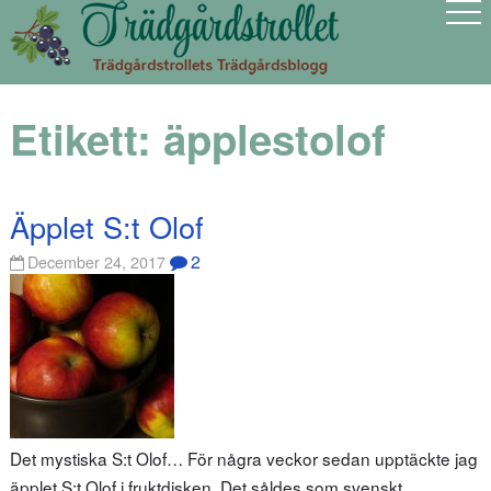
Etikett:
äpplestolof
Äpplet S:t Olof
2
December 24, 2017
Det mystiska S:t Olof… För några veckor sedan upptäckte jag
äpplet S:t Olof i fruktdisken. Det såldes som svenskt