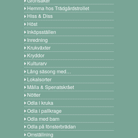
Grönsaker
Hemma hos Trädgårdstrollet
Hiss & Diss
Höst
Inköpsställen
Inredning
Krukväxter
Kryddor
Kulturarv
Lång säsong med…
Lokalsorter
Målla & Spenatskrået
Nötter
Odla i kruka
Odla i pallkrage
Odla med barn
Odla på fönsterbrädan
Omställning