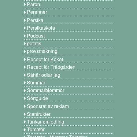
Päron
Perenner
Persika
Persikaskola
Podcast
potatis
provsmakning
Recept för Köket
Recept för Trädgården
Såhär odlar jag
Sommar
Sommarblommor
Sortguide
Sponsrat av reklam
Stenfrukter
Tankar om odling
Tomater