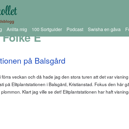
g
Anlita mig
100 Sortguider
Podcast
Swisha en gåva
F
 Folke E
ationen på Balsgård
 förra veckan och då hade jag den stora turen att det var visning
ti på Elitplantstationen i Balsgård, Kristianstad. Fokus den här g
lommon. Klart jag ville se det! Elitplantstationen har haft visning