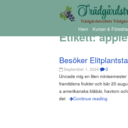
Hem
Kurser & Föredra
Etikett:
äpple
Besöker Elitplantst
0
September 1, 2024
Unnade mig en liten minisemester i
framtidens frukter och bär 20 augus
a amerikanska blåbär, havtorn och p
det
Continue reading