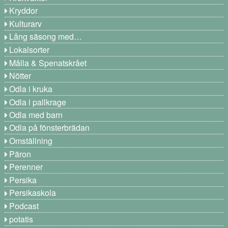
Kryddor
Kulturarv
Lång säsong med…
Lokalsorter
Målla & Spenatskrået
Nötter
Odla i kruka
Odla i pallkrage
Odla med barn
Odla på fönsterbrädan
Omställning
Päron
Perenner
Persika
Persikaskola
Podcast
potatis