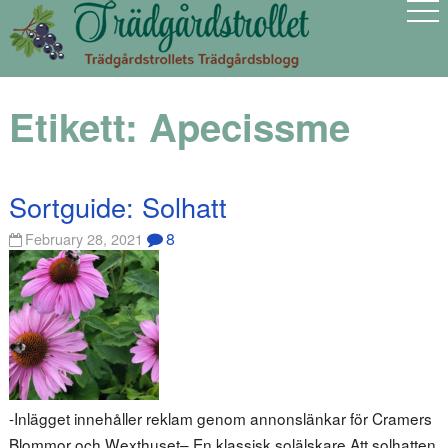
Etikett:
Apecissme
Sortguide: Solhatt
8
February 28, 2021
-Inlägget innehåller reklam genom annonslänkar för Cramers
Blommor och Wexthuset– En klassisk solälskare Att solhatten