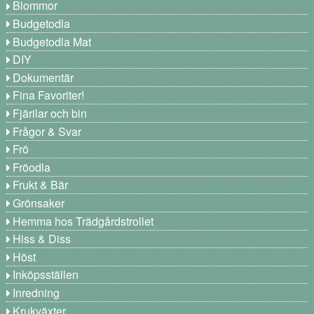
Blommor
Budgetodla
Budgetodla Mat
DIY
Dokumentär
Fina Favoriter!
Fjärilar och bin
Frågor & Svar
Frö
Fröodla
Frukt & Bär
Grönsaker
Hemma hos Trädgårdstrollet
Hiss & Diss
Höst
Inköpsställen
Inredning
Krukväxter