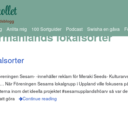
g
Anlita mig
100 Sortguider
Podcast
Swisha en gåva
F
manlands lokalsorter
lsorter
föreningen Sesam- -innehåller reklam för Meraki Seeds- Kulturarvs
hitta… När Föreningen Sesams lokalgrupp i Uppland ville fokusera på 
erna inom det ideella projektet #sesamupplandsfröarv så var det
att göra
Continue reading