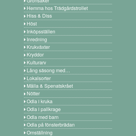
Grönsaker
Hemma hos Trädgårdstrollet
Hiss & Diss
Höst
Inköpsställen
Inredning
Krukväxter
Kryddor
Kulturarv
Lång säsong med…
Lokalsorter
Målla & Spenatskrået
Nötter
Odla i kruka
Odla i pallkrage
Odla med barn
Odla på fönsterbrädan
Omställning