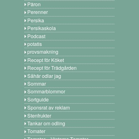
Päron
Perenner
Persika
Persikaskola
Podcast
potatis
provsmakning
Recept för Köket
Recept för Trädgården
Såhär odlar jag
Sommar
Sommarblommor
Sortguide
Sponsrat av reklam
Stenfrukter
Tankar om odling
Tomater