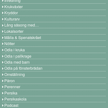
Inredning
Krukväxter
Kryddor
Kulturarv
Lång säsong med…
Lokalsorter
Målla & Spenatskrået
Nötter
Odla i kruka
Odla i pallkrage
Odla med barn
Odla på fönsterbrädan
Omställning
Päron
Perenner
Persika
Persikaskola
Podcast