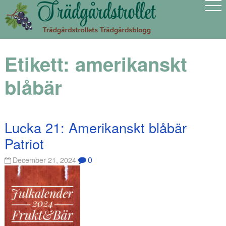
Etikett:
amerikanskt
blåbär
Lucka 21: Amerikanskt blåbär
Patriot
0
December 21, 2024