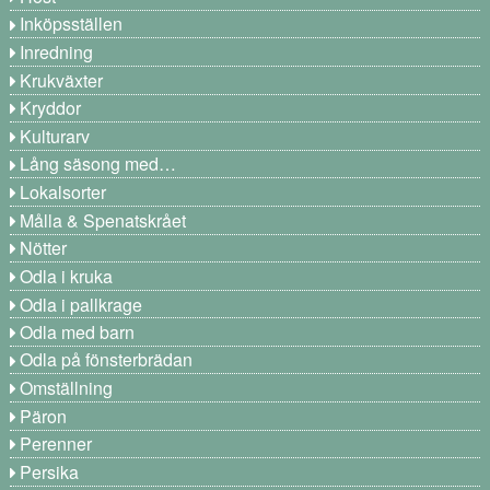
Inköpsställen
Inredning
Krukväxter
Kryddor
Kulturarv
Lång säsong med…
Lokalsorter
Målla & Spenatskrået
Nötter
Odla i kruka
Odla i pallkrage
Odla med barn
Odla på fönsterbrädan
Omställning
Päron
Perenner
Persika