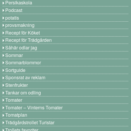
Persikaskola
Podcast
potatis
provsmakning
Recept för Köket
Recept för Trädgården
Såhär odlar jag
Sommar
Sommarblommor
Sortguide
Sponsrat av reklam
Stenfrukter
Tankar om odling
Tomater
Tomater – Vinterns Tomater
Tomatplan
Trädgårdstrollet Turistar
Trollets favoriter