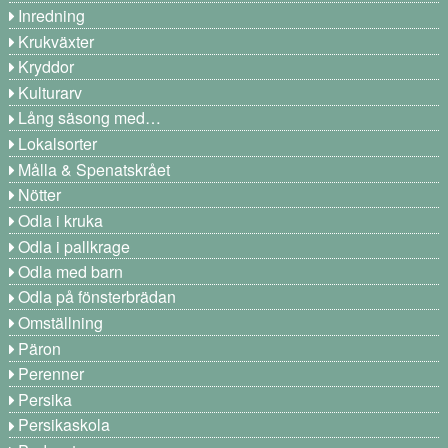
Inredning
Krukväxter
Kryddor
Kulturarv
Lång säsong med…
Lokalsorter
Målla & Spenatskrået
Nötter
Odla i kruka
Odla i pallkrage
Odla med barn
Odla på fönsterbrädan
Omställning
Päron
Perenner
Persika
Persikaskola