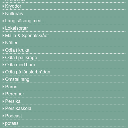
Kryddor
Kulturarv
Lång säsong med…
Lokalsorter
Målla & Spenatskrået
Nötter
Odla i kruka
Odla i pallkrage
Odla med barn
Odla på fönsterbrädan
Omställning
Päron
Perenner
Persika
Persikaskola
Podcast
potatis