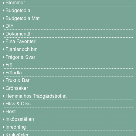
Blommor
Budgetodla
Budgetodla Mat
DIY
Dokumentär
Fina Favoriter!
Fjärilar och bin
Frågor & Svar
Frö
Fröodla
Frukt & Bär
Grönsaker
Hemma hos Trädgårdstrollet
Hiss & Diss
Höst
Inköpsställen
Inredning
Krukväxter