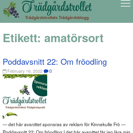
Etikett:
amatörsort
Poddavsnitt 22: Om fröodling
0
February 16, 2022
— det här avsnittet sponsras av reklam för Kinnekulle Frö —
Poddavsnitt 22: Om fröodling I det här avsnittet får jag lära mig