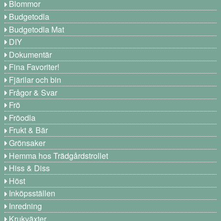
Blommor
Budgetodla
Budgetodla Mat
DIY
Dokumentär
Fina Favoriter!
Fjärilar och bin
Frågor & Svar
Frö
Fröodla
Frukt & Bär
Grönsaker
Hemma hos Trädgårdstrollet
Hiss & Diss
Höst
Inköpsställen
Inredning
Krukväxter