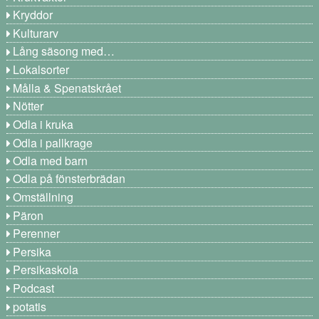
Kryddor
Kulturarv
Lång säsong med…
Lokalsorter
Målla & Spenatskrået
Nötter
Odla i kruka
Odla i pallkrage
Odla med barn
Odla på fönsterbrädan
Omställning
Päron
Perenner
Persika
Persikaskola
Podcast
potatis