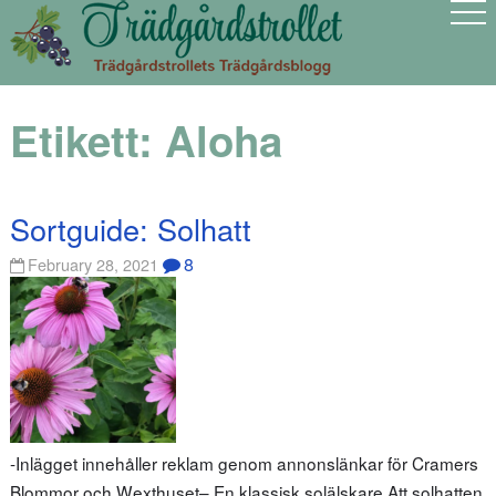
Etikett:
Aloha
Sortguide: Solhatt
8
February 28, 2021
-Inlägget innehåller reklam genom annonslänkar för Cramers
Blommor och Wexthuset– En klassisk solälskare Att solhatten