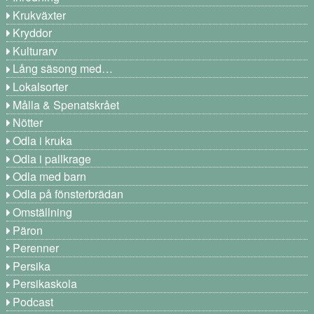
Krukväxter
Kryddor
Kulturarv
Lång säsong med…
Lokalsorter
Målla & Spenatskrået
Nötter
Odla i kruka
Odla i pallkrage
Odla med barn
Odla på fönsterbrädan
Omställning
Päron
Perenner
Persika
Persikaskola
Podcast