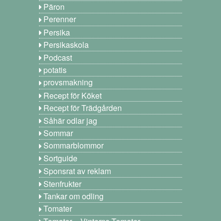
Päron
Perenner
Persika
Persikaskola
Podcast
potatis
provsmakning
Recept för Köket
Recept för Trädgården
Såhär odlar jag
Sommar
Sommarblommor
Sortguide
Sponsrat av reklam
Stenfrukter
Tankar om odling
Tomater