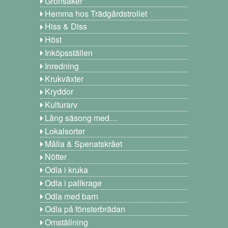
Grönsaker
Hemma hos Trädgårdstrollet
Hiss & Diss
Höst
Inköpsställen
Inredning
Krukväxter
Kryddor
Kulturarv
Lång säsong med…
Lokalsorter
Målla & Spenatskrået
Nötter
Odla i kruka
Odla i pallkrage
Odla med barn
Odla på fönsterbrädan
Omställning