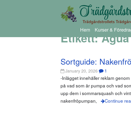
Hem
Kurser & Föredra
Etikett:
Agua 
Sortguide: Nakenf
1
January 20, 2026
-Inlägget innehåller reklam genom
på vad som är pumpa och vad som ä
upp dem i sommarsquash och vinter
nakenfröpumpan,
Continue rea