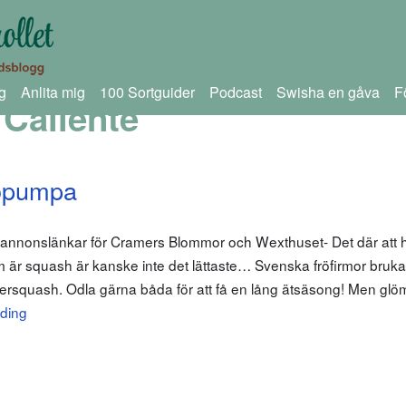
g
Anlita mig
100 Sortguider
Podcast
Swisha en gåva
F
Caliente
röpumpa
 annonslänkar för Cramers Blommor och Wexthuset- Det där att h
r squash är kanske inte det lättaste… Svenska fröfirmor brukar
squash. Odla gärna båda för att få en lång ätsäsong! Men glöm 
ding