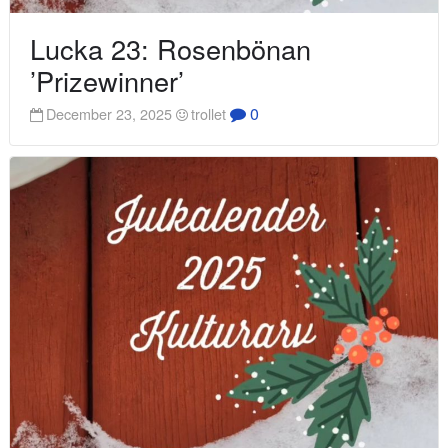
Lucka 23: Rosenbönan
’Prizewinner’
0
December 23, 2025
trollet