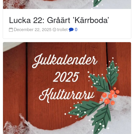
Lucka 22: Gråärt ’Kärrboda’
0
December 22, 2025
trollet