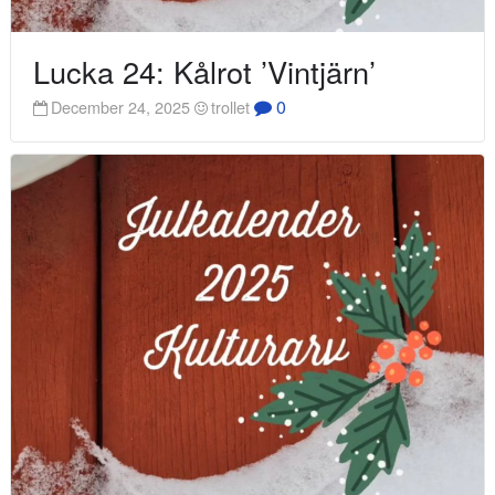
Lucka 24: Kålrot ’Vintjärn’
0
December 24, 2025
trollet