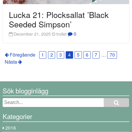
Lucka 21: Plocksallat ’Black
Seeded Simpson’
0
December 21, 2025
trollet
Föregående
1
2
3
4
5
6
7
…
70
Nästa
Sök blogginlägg
Kategorier
2016