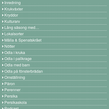
Inredning
Krukväxter
Kryddor
Kulturarv
Lång säsong med…
Lokalsorter
Målla & Spenatskrået
Nötter
Odla i kruka
Odla i pallkrage
Odla med barn
Odla på fönsterbrädan
Omställning
Päron
Perenner
Persika
Persikaskola
Podcast