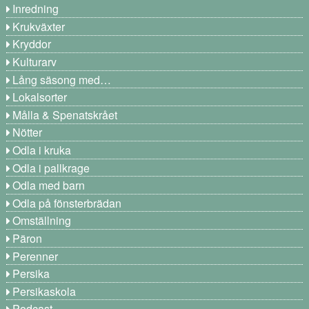
Inredning
Krukväxter
Kryddor
Kulturarv
Lång säsong med…
Lokalsorter
Målla & Spenatskrået
Nötter
Odla i kruka
Odla i pallkrage
Odla med barn
Odla på fönsterbrädan
Omställning
Päron
Perenner
Persika
Persikaskola
Podcast