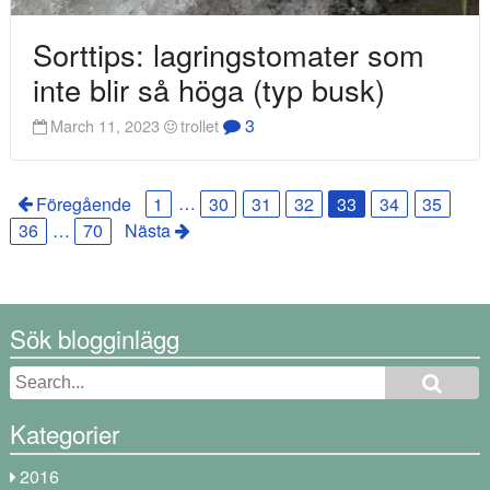
Sorttips: lagringstomater som
inte blir så höga (typ busk)
3
March 11, 2023
trollet
Föregående
1
…
30
31
32
33
34
35
36
…
70
Nästa
Sök blogginlägg
Kategorier
2016