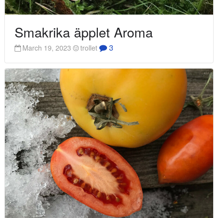
Smakrika äpplet Aroma
3
March 19, 2023
trollet