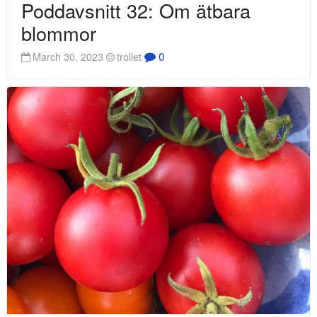
Poddavsnitt 32: Om ätbara
blommor
0
March 30, 2023
trollet