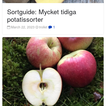
Sortguide: Mycket tidiga
potatissorter
1
March 22, 2023
trollet