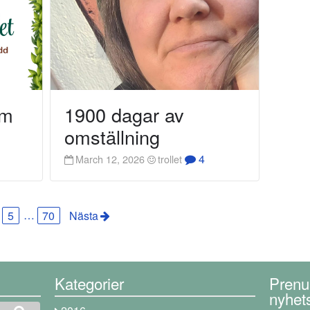
Om
1900 dagar av
omställning
4
March 12, 2026
trollet
5
…
70
Nästa
Kategorier
Prenu
nyhet