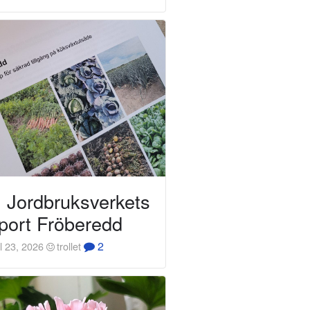
Jordbruksverkets
port Fröberedd
2
l 23, 2026
trollet