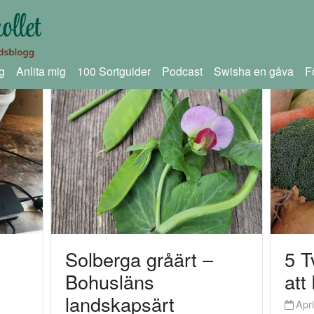
g
Anlita mig
100 Sortguider
Podcast
Swisha en gåva
F
Solberga gråärt –
5 T
Bohusläns
att
landskapsärt
Apri