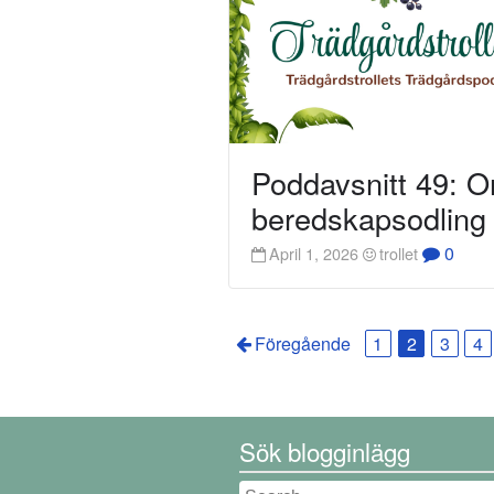
Poddavsnitt 49: 
beredskapsodling
0
April 1, 2026
trollet
Föregående
1
2
3
4
Sök blogginlägg