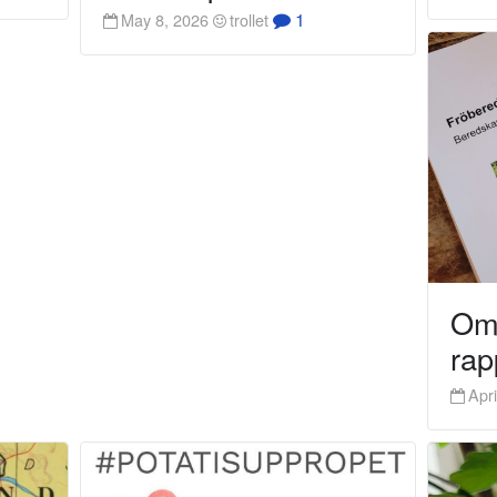
1
May 8, 2026
trollet
Om 
rap
Apri