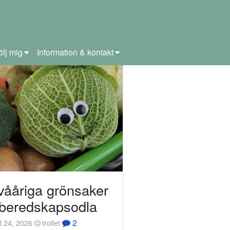
ölj mig
Information & kontakt
vååriga grönsaker
 beredskapsodla
2
l 24, 2026
trollet