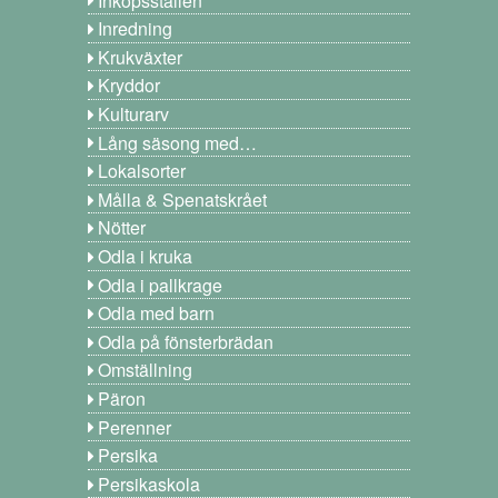
Inredning
Krukväxter
Kryddor
Kulturarv
Lång säsong med…
Lokalsorter
Målla & Spenatskrået
Nötter
Odla i kruka
Odla i pallkrage
Odla med barn
Odla på fönsterbrädan
Omställning
Päron
Perenner
Persika
Persikaskola