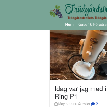
Hem
Kurser & Föredra
Idag var jag med i
Ring P1
2
May 8, 2026
trollet