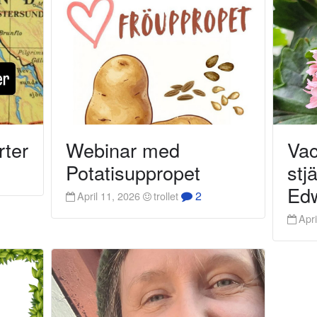
rter
Webinar med
Vac
Potatisuppropet
stj
Edw
2
April 11, 2026
trollet
Apri