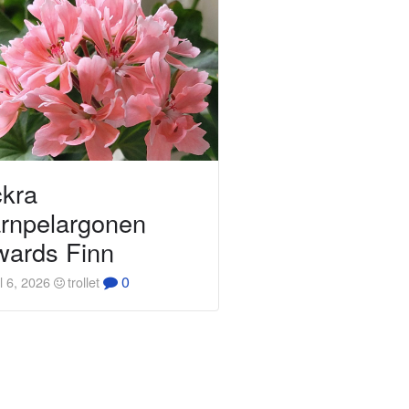
kra
ärnpelargonen
ards Finn
0
l 6, 2026
trollet